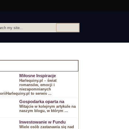
IEKAWE ARTYKULY:
Miłosne Inspiracje
Harlequiny.pl – świat
romansów, emocji i
niezapomnianych
toriiHarlequiny.pl to serwis ...
Gospodarka oparta na
Witajcie w ⁢kolejnym artykule na
naszym blogu, w ​którym ...
Inwestowanie w Fundu
Wiele osób⁣ zastanawia się ⁤nad