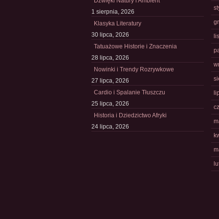
Dźwięki Natury i Ambient
s
1 sierpnia, 2026
g
Klasyka Literatury
30 lipca, 2026
l
Tatuażowe Historie i Znaczenia
p
28 lipca, 2026
w
Nowinki i Trendy Rozrywkowe
s
27 lipca, 2026
Cardio i Spalanie Tłuszczu
li
25 lipca, 2026
c
Historia i Dziedzictwo Afryki
m
24 lipca, 2026
k
m
l