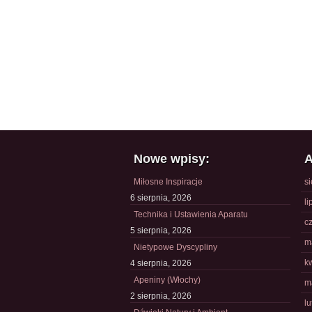
Nowe wpisy:
A
Miłosne Inspiracje
s
6 sierpnia, 2026
li
Technika i Ustawienia Aparatu
c
5 sierpnia, 2026
m
Nietypowe Dyscypliny
k
4 sierpnia, 2026
Apeniny (Włochy)
m
2 sierpnia, 2026
l