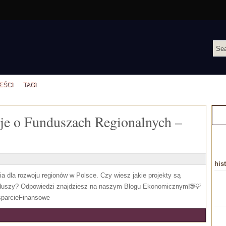
EŚCI
TAGI
je o Funduszach Regionalnych –
C
his
a dla rozwoju regionów w Polsce. Czy wiesz jakie projekty są
unduszy? Odpowiedzi znajdziesz na naszym Blogu Ekonomicznym!🌐💡
parcieFinansowe