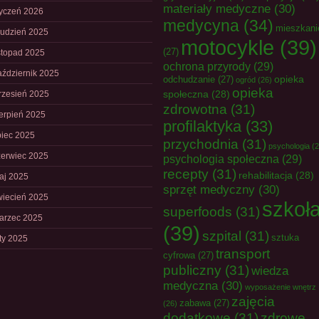
materiały medyczne
(30)
tyczeń 2026
medycyna
(34)
mieszkani
rudzień 2025
motocykle
(39)
(27)
istopad 2025
ochrona przyrody
(29)
aździernik 2025
opieka
odchudzanie
(27)
ogród
(26)
opieka
społeczna
(28)
rzesień 2025
zdrowotna
(31)
ierpień 2025
profilaktyka
(33)
piec 2025
przychodnia
(31)
psychologia
(2
zerwiec 2025
psychologia społeczna
(29)
recepty
(31)
rehabilitacja
(28)
aj 2025
sprzęt medyczny
(30)
wiecień 2025
szkoł
superfoods
(31)
arzec 2025
(39)
szpital
(31)
sztuka
uty 2025
transport
cyfrowa
(27)
publiczny
(31)
wiedza
medyczna
(30)
wyposażenie wnętrz
zajęcia
zabawa
(27)
(26)
dodatkowe
(31)
zdrowe