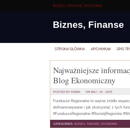
BIZNES, FINANSE, EKONOMIA
Biznes, Finanse
STRONA GŁÓWNA
ARCHIWUM
SPIS TR
Najważniejsze informac
Blog Ekonomiczny
POSTED BY ADMIN
ON MAJ - 16 - 2025
Fundusze Regionalne to ważne źródło wsparci
dofinansowywane i jak skorzystać z tych f
#FunduszeRegionalne #RozwójRegionów #Ws
CATEGORIES:
BIZNES, FINANSE, EKONOMIA