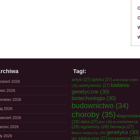
O
O
W
W
rchiwa
Tagi:
antyki
(27)
apteka
(27)
aranżacja wnętrz
ierpień 2026
badania
asertywność
(27)
(26)
piec 2026
genetyczne
(30)
biotechnologia
(30)
zerwiec 2026
budownictwo
(34)
aj 2026
choroby
(35)
diagnostyk
wiecień 2026
(28)
e-commerce
dieta
(27)
dom
(26)
(28)
egzaminy
(28)
farmacja
(27)
arzec 2026
genetyka
(30)
fitness medyczny
(26)
uty 2026
korepetycje
(28
gry edukacyjne
(27)